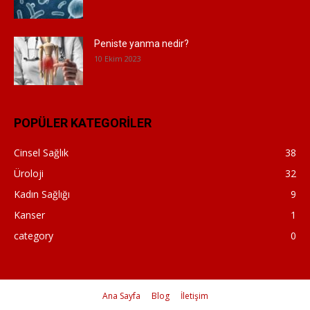
Peniste yanma nedir?
10 Ekim 2023
POPÜLER KATEGORİLER
Cinsel Sağlık
38
Üroloji
32
Kadın Sağlığı
9
Kanser
1
category
0
Ana Sayfa
Blog
İletişim