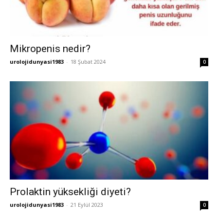
Mikropenis nedir?
urolojidunyasi1983
-
18 Şubat 2024
0
Prolaktin yüksekliği diyeti?
urolojidunyasi1983
-
21 Eylül 2023
0