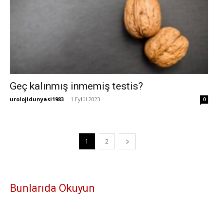
Geç kalınmış inmemiş testis?
urolojidunyasi1983
-
1 Eylül 2023
0
1
2
Bunlarıda Okuyun