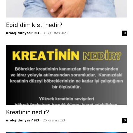
Epididim kisti nedir?
urolojidunyasi1983
-
31 Ağustos 2023
0
Kreatinin nedir?
urolojidunyasi1983
-
25 Kasım 2023
0