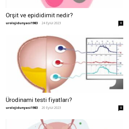
Orşit ve epididimit nedir?
urolojidunyasi1983
-
24 Eylül 2023
0
Ürodinami testi fiyatları?
urolojidunyasi1983
-
20 Eylül 2023
0