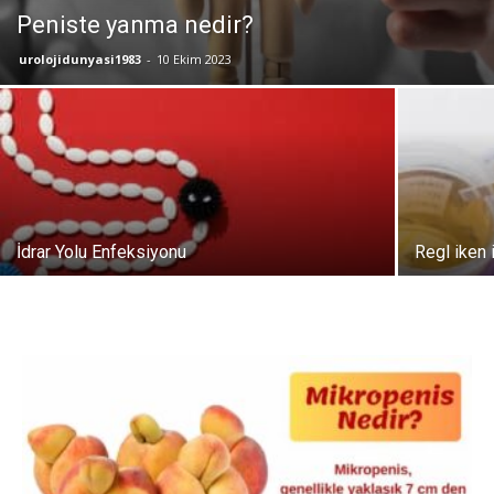
Peniste yanma nedir?
urolojidunyasi1983
-
10 Ekim 2023
İdrar Yolu Enfeksiyonu
Regl iken i