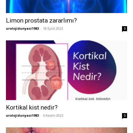
Limon prostata zararlımı?
urolojidunyasi1983
-
18 Eylül 2023
0
Kortikal kist nedir?
urolojidunyasi1983
-
6 Kasım 2023
0